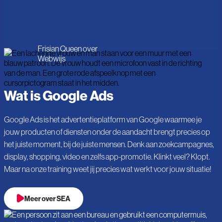
Frisian Queen over
Webwijs
Wat is Google Ads
Google Ads is het advertentieplatform van Google waarmee je
jouw producten of diensten onder de aandacht brengt precies op
het juiste moment, bij de juiste mensen. Denk aan zoekcampagnes,
display, shopping, video en zelfs app-promotie. Klinkt veel? Klopt.
Maar na onze training weet jij precies wat werkt voor jouw situatie!
Meer over SEA