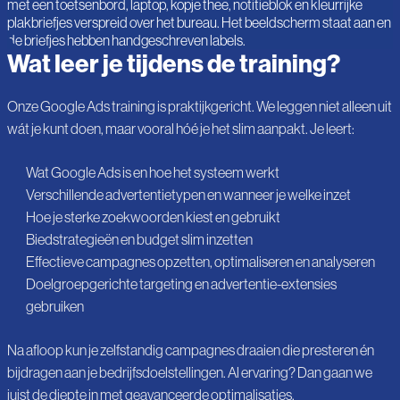
Wat leer je tijdens de training?
Onze Google Ads training is praktijkgericht. We leggen niet alleen uit
wát je kunt doen, maar vooral hóé je het slim aanpakt. Je leert:
Wat Google Ads is en hoe het systeem werkt
Verschillende advertentietypen en wanneer je welke inzet
Hoe je sterke zoekwoorden kiest en gebruikt
Biedstrategieën en budget slim inzetten
Effectieve campagnes opzetten, optimaliseren en analyseren
Doelgroepgerichte targeting en advertentie-extensies
gebruiken
Na afloop kun je zelfstandig campagnes draaien die presteren én
bijdragen aan je bedrijfsdoelstellingen. Al ervaring? Dan gaan we
juist de diepte in met geavanceerde optimalisaties.