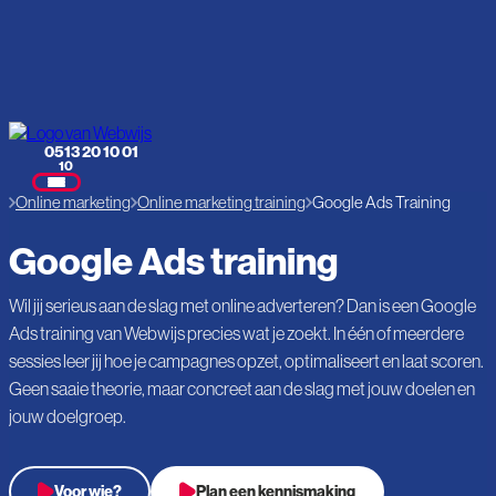
0513 20 10 01
10
Home
Online marketing
Online marketing training
Google Ads Training
Google Ads training
Wil jij serieus aan de slag met online adverteren? Dan is een Google
Ads training van Webwijs precies wat je zoekt. In één of meerdere
sessies leer jij hoe je campagnes opzet, optimaliseert en laat scoren.
Geen saaie theorie, maar concreet aan de slag met jouw doelen en
jouw doelgroep.
Voor wie?
Plan een kennismaking